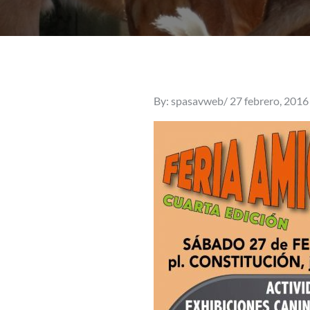
Posted
By:
spasavweb
27 febrero, 2016
on