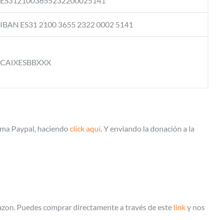
ES3121003655232200025141
IBAN ES31 2100 3655 2322 0002 5141
CAIXESBBXXX
orma Paypal, haciendo
click aquí
. Y enviando la donación a la
azon. Puedes comprar directamente a través de este
link
y nos