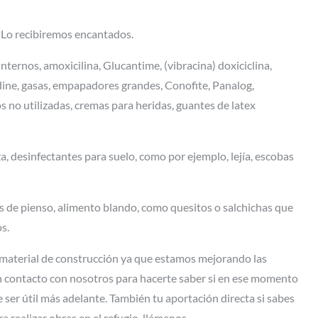
 Lo recibiremos encantados.
ternos, amoxicilina, Glucantime, (vibracina) doxiciclina,
adine, gasas, empapadores grandes, Conofite, Panalog,
os no utilizadas, cremas para heridas, guantes de latex
a, desinfectantes para suelo, como por ejemplo, lejía, escobas
 de pienso, alimento blando, como quesitos o salchichas que
s.
material de construcción ya que estamos mejorando las
en contacto con nosotros para hacerte saber si en ese momento
 ser útil más adelante. También tu aportación directa si sabes
a realizar obras en el refugio, llámanos.