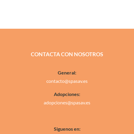
CONTACTA CON NOSOTROS
General:
contacto@spasav.es
Adopciones:
adopciones@spasav.es
Siguenos en: