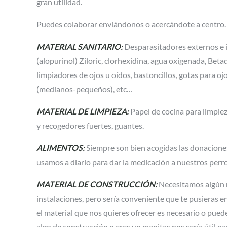
gran utilidad.
Puedes colaborar enviándonos o acercándote a centro.
MATERIAL SANITARIO:
Desparasitadores externos e in
(alopurinol) Ziloric, clorhexidina, agua oxigenada, Bet
limpiadores de ojos u oídos, bastoncillos, gotas para oj
(medianos-pequeños), etc…
MATERIAL DE LIMPIEZA:
Papel de cocina para limpiez
y recogedores fuertes, guantes.
ALIMENTOS:
Siempre son bien acogidas las donaciones
usamos a diario para dar la medicación a nuestros perro
MATERIAL DE CONSTRUCCIÓN:
Necesitamos algún 
instalaciones, pero sería conveniente que te pusieras 
el material que nos quieres ofrecer es necesario o puede
algo de construcción o eres un manitas nos sería útil par