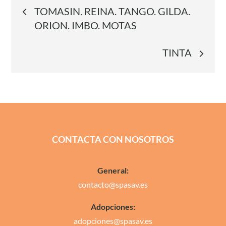
Navegación
TOMASIN. REINA. TANGO. GILDA.
ORION. IMBO. MOTAS
de
TINTA
entradas
CONTACTA CON NOSOTROS
General:
contacto@spasav.es
Adopciones:
adopciones@spasav.es