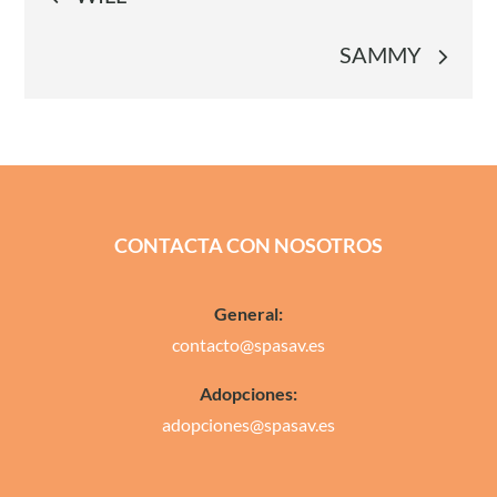
de
SAMMY
entradas
CONTACTA CON NOSOTROS
General:
contacto@spasav.es
Adopciones:
adopciones@spasav.es