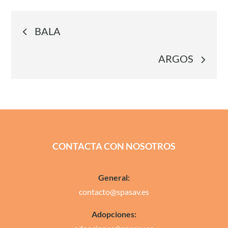
Navegación
BALA
de
ARGOS
entradas
CONTACTA CON NOSOTROS
General:
contacto@spasav.es
Adopciones: