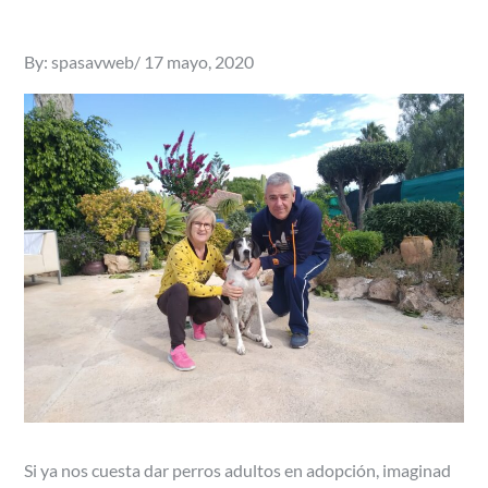
Posted
By:
spasavweb
17 mayo, 2020
on
Si ya nos cuesta dar perros adultos en adopción, imaginad