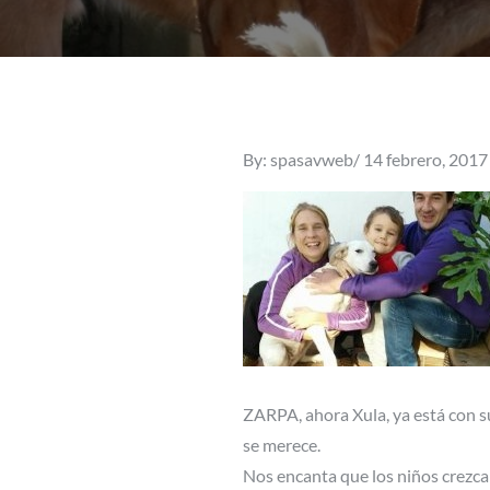
Posted
By:
spasavweb
14 febrero, 2017
on
ZARPA, ahora Xula, ya está con su 
se merece.
Nos encanta que los niños cre