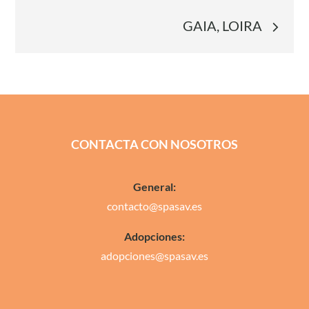
de
GAIA, LOIRA
entradas
CONTACTA CON NOSOTROS
General:
contacto@spasav.es
Adopciones:
adopciones@spasav.es