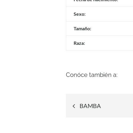
Sexo:
Tamaño:
Raza:
Conóce también a:
Navegació
BAMBA
de