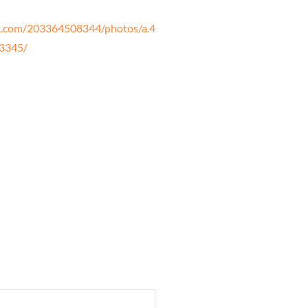
k.com/203364508344/photos/a.4
3345/