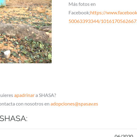
Más fotos en
Facebook;
https://www.faceboo
50063393344/1016170562667
Quieres
apadrinar
a SHASA?
ontacta con nosotros en
adopciones@spasav.es
 SHASA:
06/2020