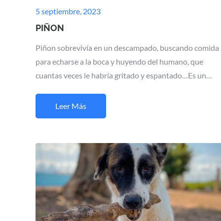
Posted
5 septiembre, 2023
on
PIÑON
Piñon sobrevivía en un descampado, buscando comida
para echarse a la boca y huyendo del humano, que
cuantas veces le habría gritado y espantado…Es un…
Leer Más