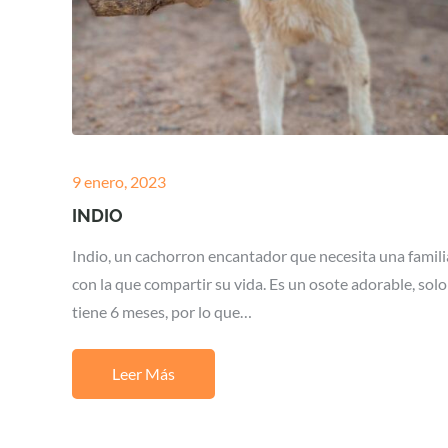
Posted
9 enero, 2023
on
INDIO
Indio, un cachorron encantador que necesita una famili
con la que compartir su vida. Es un osote adorable, solo
tiene 6 meses, por lo que…
Leer Más