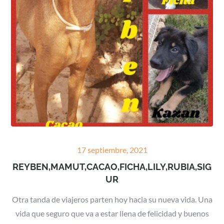
Posted
17 septiembre, 2021
on
REYBEN,MAMUT,CACAO,FICHA,LILY,RUBIA,SIG
UR
Otra tanda de viajeros parten hoy hacia su nueva vida. Una
vida que seguro que va a estar llena de felicidad y buenos