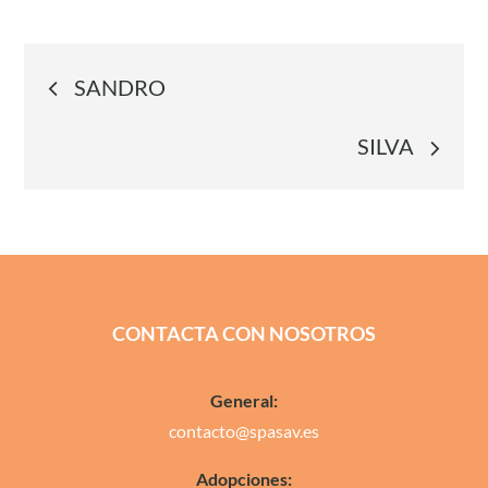
Navegación
SANDRO
de
SILVA
entradas
CONTACTA CON NOSOTROS
General:
contacto@spasav.es
Adopciones: