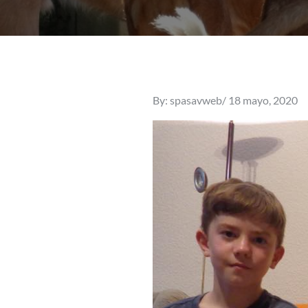
Posted
By:
spasavweb
18 mayo, 2020
on