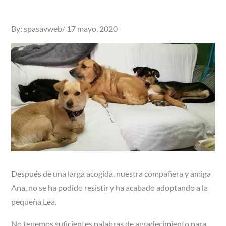
Posted
By:
spasavweb
17 mayo, 2020
on
Después de una larga acogida, nuestra compañera y amiga
Ana, no se ha podido resistir y ha acabado adoptando a la
pequeña Lea.
No tenemos suficientes palabras de agradecimiento para