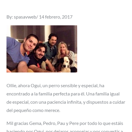
Posted
By:
spasavweb
14 febrero, 2017
on
Ollie, ahora Ogui, un perro sensible y especial, ha
encontrado a la familia perfecta para él. Una familia igual
de especial, con una paciencia infinita, y dispuestos a cuidar
del pequeño como merece.
Mil gracias Gema, Pedro, Pau y Pere por todo lo que estáis
haciendo por Ogui, por dejaros aconsejar y por convertir a