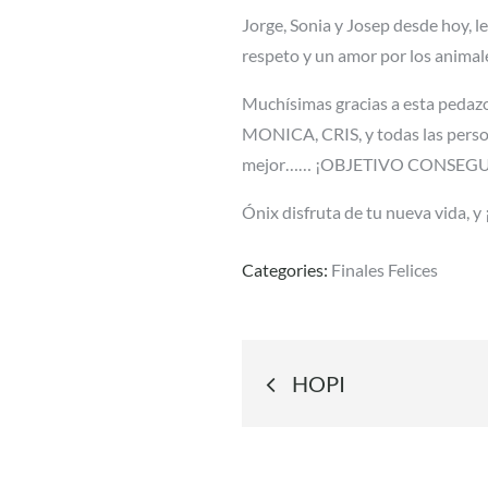
Jorge, Sonia y Josep desde hoy, l
respeto y un amor por los animale
Muchísimas gracias a esta pedazo
MONICA, CRIS, y todas las person
mejor…… ¡OBJETIVO CONSEG
Ónix disfruta de tu nueva vida, y ¡
Categories:
Finales Felices
Navegació
HOPI
de