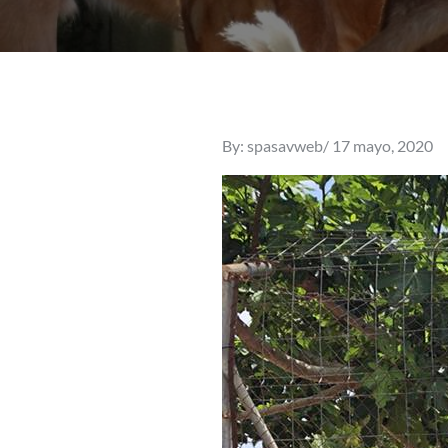
Posted
By:
spasavweb
17 mayo, 2020
on