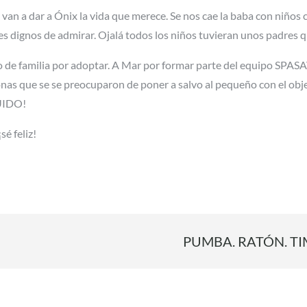
e van a dar a Ónix la vida que merece. Se nos cae la baba con niño
s dignos de admirar. Ojalá todos los niños tuvieran unos padres qu
 de familia por adoptar. A Mar por formar parte del equipo SPASAV
as que se se preocuparon de poner a salvo al pequeño con el obje
UIDO!
sé feliz!
n
PUMBA. RATÓN. TI