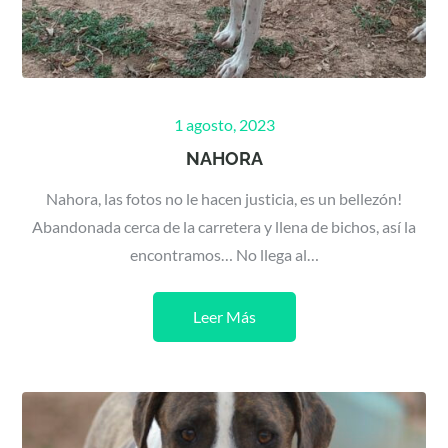
Posted
1 agosto, 2023
on
NAHORA
Nahora, las fotos no le hacen justicia, es un bellezón!
Abandonada cerca de la carretera y llena de bichos, así la
encontramos… No llega al…
Leer Más