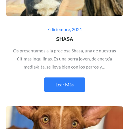
Posted
7 diciembre, 2021
on
SHASA
Os presentamos a la preciosa Shasa, una de nuestras
últimas inquilinas. Es una perra joven, de energía
media/alta, se lleva bien con los perros y…
Leer Más