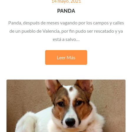
Posted
14 mayo, 2021
on
PANDA
Panda, después de meses vagando por los campos y calles
de un pueblo de Valencia, por fin pudo ser rescatado y ya
está a salvo…
Leer Más