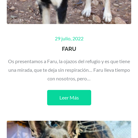
Posted
29 julio, 2022
on
FARU
Os presentamos a Faru, la ojazos del refugio y es que tiene
una mirada, que te deja sin respiración… Faru lleva tiempo
con nosotros, pero…
Leer Más